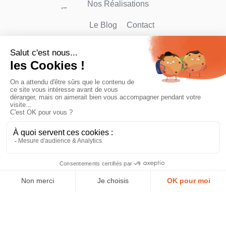
Nos Réalisations
Le Blog
Contact
Protect'Incendie est
votre prestataire en
installation et
maintenance dans le
domaine de la
sécurité incendie.
Faites appel à nos
équipes, présentes
partout en France !